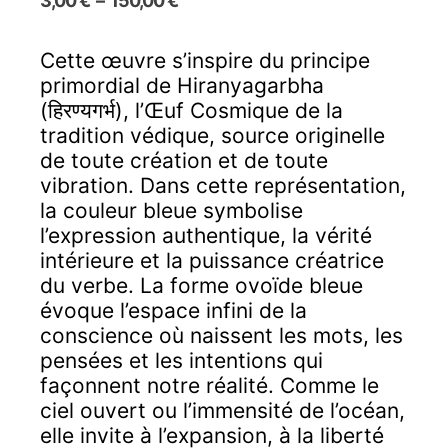
3,00
€
–
150,00
€
de
prix :
Cette œuvre s’inspire du principe
3,00 €
primordial de Hiranyagarbha
à
150,00 €
(हिरण्यगर्भ), l’Œuf Cosmique de la
tradition védique, source originelle
de toute création et de toute
vibration. Dans cette représentation,
la couleur bleue symbolise
l’expression authentique, la vérité
intérieure et la puissance créatrice
du verbe. La forme ovoïde bleue
évoque l’espace infini de la
conscience où naissent les mots, les
pensées et les intentions qui
façonnent notre réalité. Comme le
ciel ouvert ou l’immensité de l’océan,
elle invite à l’expansion, à la liberté