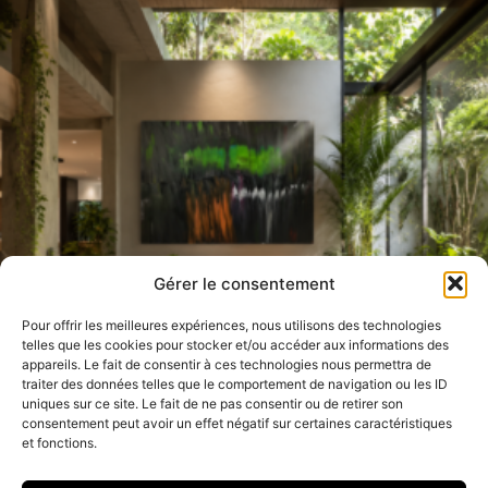
produit
a
lusieurs
ariations.
Les
options
peuvent
être
choisies
sur
Gérer le consentement
a
page
Pour offrir les meilleures expériences, nous utilisons des technologies
telles que les cookies pour stocker et/ou accéder aux informations des
du
appareils. Le fait de consentir à ces technologies nous permettra de
produit
traiter des données telles que le comportement de navigation ou les ID
uniques sur ce site. Le fait de ne pas consentir ou de retirer son
consentement peut avoir un effet négatif sur certaines caractéristiques
et fonctions.