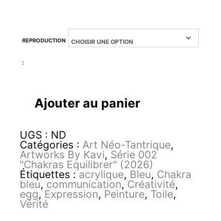
REPRODUCTION
:
quantité
Ajouter au panier
de
Vishuddha
UGS :
ND
egg
Catégories :
Art Néo-Tantrique
,
Artworks By Kavi
,
Série 002
"Chakras Equilibrer" (2026)
Étiquettes :
acrylique
,
Bleu
,
Chakra
bleu
,
communication
,
Créativité
,
egg
,
Expression
,
Peinture
,
Toile
,
Vérité