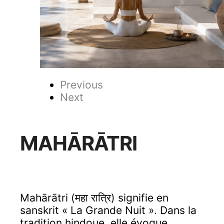
Previous
Next
MAHĀRĀTRI
Mahārātri (महा रात्रि) signifie en
sanskrit « La Grande Nuit ». Dans la
tradition hindoue, elle évoque