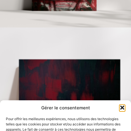
Ce
Choix des options
produit
a
lusieurs
ariations.
Les
options
peuvent
être
choisies
sur
3,00
€
150,00
€
Gérer le consentement
a
page
Pour offrir les meilleures expériences, nous utilisons des technologies
telles que les cookies pour stocker et/ou accéder aux informations des
du
appareils. Le fait de consentir à ces technologies nous permettra de