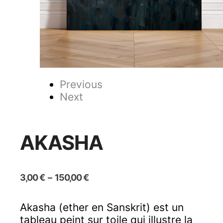
Previous
Next
AKASHA
Plage
3,00
€
–
150,00
€
de
prix :
Akasha (ether en Sanskrit) est un
3,00 €
tableau peint sur toile qui illustre la
à