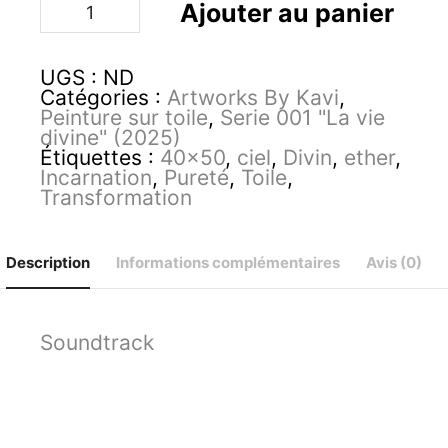
quantité
Ajouter au panier
de
Akasha
UGS :
ND
Catégories :
Artworks By Kavi
,
Peinture sur toile
,
Serie 001 "La vie
divine" (2025)
Étiquettes :
40x50
,
ciel
,
Divin
,
ether
,
Incarnation
,
Pureté
,
Toile
,
Transformation
Description
Informations complémentaires
Avis (0)
Soundtrack