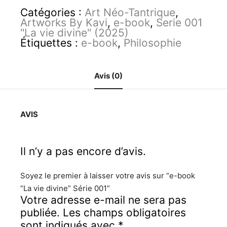
e-
Catégories :
Art Néo-Tantrique
,
book
Artworks By Kavi
,
e-book
,
Serie 001
"La
"La vie divine" (2025)
vie
Étiquettes :
e-book
,
Philosophie
divine"
Série
001
Avis (0)
AVIS
Il n’y a pas encore d’avis.
Soyez le premier à laisser votre avis sur “e-book
“La vie divine” Série 001”
Votre adresse e-mail ne sera pas
publiée.
Les champs obligatoires
sont indiqués avec
*