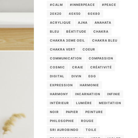
#CALM
#INNERPEACE
#PEACE
20X20
40X50
60X80
ACRYLIQUE
AJNA
ANAHATA
BLEU
BÉATITUDE
CHAKRA
CHAKRA 3EME OEIL
CHAKRA BLEU
CHAKRA VERT
COEUR
COMMUNICATION
COMPASSION
COSMIC
CRAIE
CRÉATIVITÉ
DIGITAL
DIVIN
EGG
EXPRESSION
HARMONIE
HARMONY
INCARNATION
INFINIE
INTÉRIEUR
LUMIÈRE
MEDITATION
NOIR
PAPIER
PEINTURE
PHILOSOPHIE
ROUGE
SRI AUROBINDO
TOILE
TRANSFORMATION
VERT
VIOLET