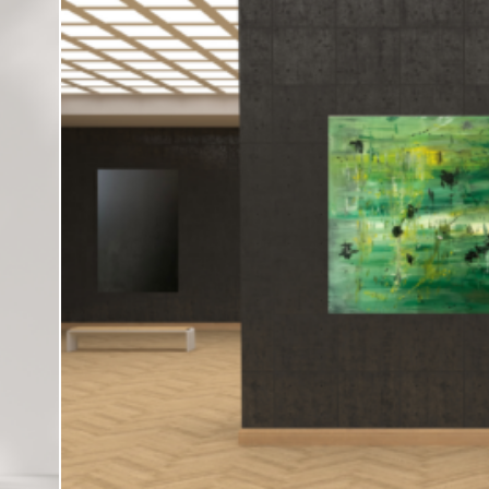
3,00
€
150,00
€