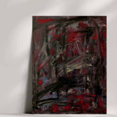
3,00
€
150,00
€