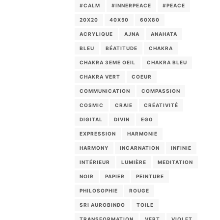
#CALM
#INNERPEACE
#PEACE
20X20
40X50
60X80
ACRYLIQUE
AJNA
ANAHATA
BLEU
BÉATITUDE
CHAKRA
CHAKRA 3EME OEIL
CHAKRA BLEU
CHAKRA VERT
COEUR
COMMUNICATION
COMPASSION
COSMIC
CRAIE
CRÉATIVITÉ
DIGITAL
DIVIN
EGG
EXPRESSION
HARMONIE
HARMONY
INCARNATION
INFINIE
INTÉRIEUR
LUMIÈRE
MEDITATION
NOIR
PAPIER
PEINTURE
PHILOSOPHIE
ROUGE
SRI AUROBINDO
TOILE
TRANSFORMATION
VERT
VIOLET