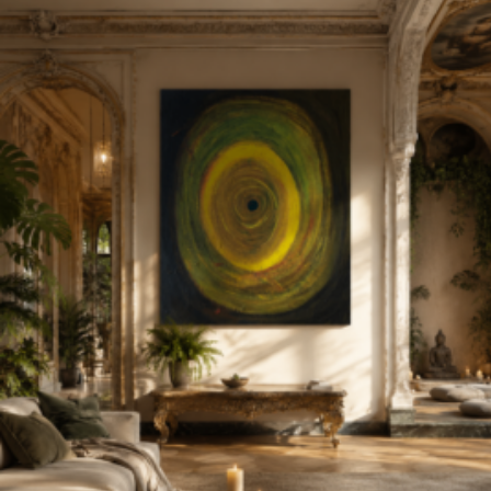
3,00
€
150,00
€