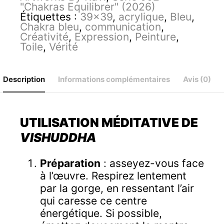
"Chakras Equilibrer" (2026)
Étiquettes :
39x39
,
acrylique
,
Bleu
,
Chakra bleu
,
communication
,
Créativité
,
Expression
,
Peinture
,
Toile
,
Vérité
Description
Informations complémentaires
Avis (0)
UTILISATION MÉDITATIVE DE
VISHUDDHA
Préparation
: asseyez-vous face
à l’œuvre. Respirez lentement
par la gorge, en ressentant l’air
qui caresse ce centre
énergétique. Si possible,