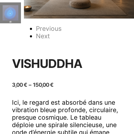
Previous
Next
VISHUDDHA
Plage
3,00
€
–
150,00
€
de
prix :
Ici, le regard est absorbé dans une
3,00 €
vibration bleue profonde, circulaire,
à
150,00 €
presque cosmique. Le tableau
déploie une spirale silencieuse, une
onde d’énergie subtile qui émane