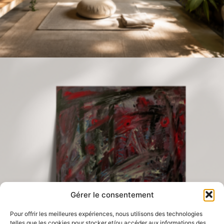
produit
Lire la suite
3,00
€
150,00
€
Gérer le consentement
Pour offrir les meilleures expériences, nous utilisons des technologies
telles que les cookies pour stocker et/ou accéder aux informations des