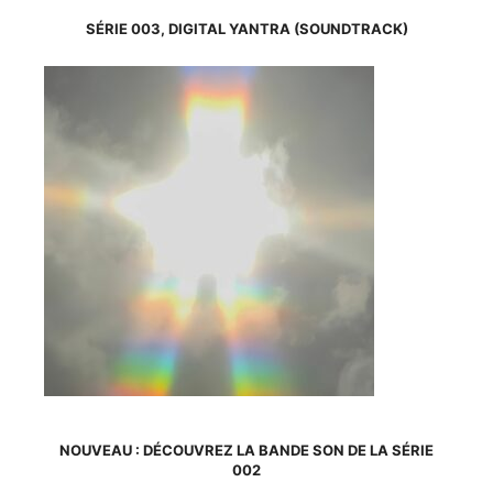
a
plusieurs
SÉRIE 003, DIGITAL YANTRA (SOUNDTRACK)
variations.
Les
options
peuvent
être
choisies
sur
la
page
du
produit
NOUVEAU : DÉCOUVREZ LA BANDE SON DE LA SÉRIE
002