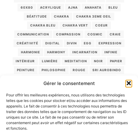
60X80
ACRYLIQUE
AJNA
ANAHATA
BLEU
BÉATITUDE
CHAKRA
CHAKRA 3EME OEIL
CHAKRA BLEU
CHAKRA VERT
COEUR
COMMUNICATION
COMPASSION
COSMIC
CRAIE
CRÉATIVITÉ
DIGITAL
DIVIN
EGG
EXPRESSION
HARMONIE
HARMONY
INCARNATION
INFINIE
INTÉRIEUR
LUMIÈRE
MEDITATION
NOIR
PAPIER
PEINTURE
PHILOSOPHIE
ROUGE
SRI AUROBINDO
TOILE
TRANSFORMATION
VERT
VIOLET
Gérer le consentement
VÉRITÉ
YANTRA
ÂME
Pour offrir les meilleures expériences, nous utilisons des technologies
telles que les cookies pour stocker et/ou accéder aux informations des
appareils. Le fait de consentir à ces technologies nous permettra de
PANIER
traiter des données telles que le comportement de navigation ou les ID
uniques sur ce site. Le fait de ne pas consentir ou de retirer son
Votre panier est vide.
consentement peut avoir un effet négatif sur certaines caractéristiques
et fonctions.
Aller à la boutique