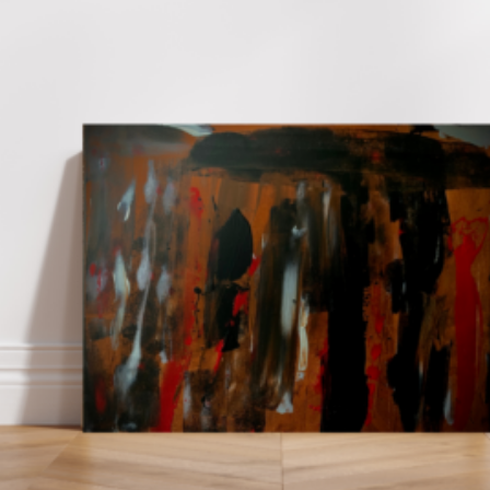
3,00
€
150,00
€