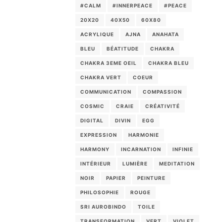
#CALM
#INNERPEACE
#PEACE
20X20
40X50
60X80
ACRYLIQUE
AJNA
ANAHATA
BLEU
BÉATITUDE
CHAKRA
CHAKRA 3EME OEIL
CHAKRA BLEU
CHAKRA VERT
COEUR
COMMUNICATION
COMPASSION
COSMIC
CRAIE
CRÉATIVITÉ
DIGITAL
DIVIN
EGG
EXPRESSION
HARMONIE
HARMONY
INCARNATION
INFINIE
INTÉRIEUR
LUMIÈRE
MEDITATION
NOIR
PAPIER
PEINTURE
PHILOSOPHIE
ROUGE
SRI AUROBINDO
TOILE
TRANSFORMATION
VERT
VIOLET