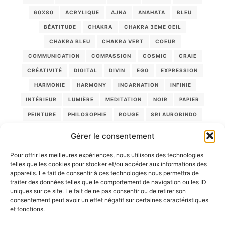
60X80
ACRYLIQUE
AJNA
ANAHATA
BLEU
BÉATITUDE
CHAKRA
CHAKRA 3EME OEIL
CHAKRA BLEU
CHAKRA VERT
COEUR
COMMUNICATION
COMPASSION
COSMIC
CRAIE
CRÉATIVITÉ
DIGITAL
DIVIN
EGG
EXPRESSION
HARMONIE
HARMONY
INCARNATION
INFINIE
INTÉRIEUR
LUMIÈRE
MEDITATION
NOIR
PAPIER
PEINTURE
PHILOSOPHIE
ROUGE
SRI AUROBINDO
TOILE
TRANSFORMATION
VERT
VIOLET
Gérer le consentement
VÉRITÉ
YANTRA
ÂME
Pour offrir les meilleures expériences, nous utilisons des technologies
telles que les cookies pour stocker et/ou accéder aux informations des
appareils. Le fait de consentir à ces technologies nous permettra de
PANIER
traiter des données telles que le comportement de navigation ou les ID
uniques sur ce site. Le fait de ne pas consentir ou de retirer son
Votre panier est vide.
consentement peut avoir un effet négatif sur certaines caractéristiques
et fonctions.
Aller à la boutique