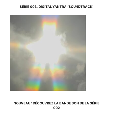
a
plusieurs
SÉRIE 003, DIGITAL YANTRA (SOUNDTRACK)
variations.
Les
options
peuvent
être
choisies
sur
la
page
du
produit
NOUVEAU : DÉCOUVREZ LA BANDE SON DE LA SÉRIE
002