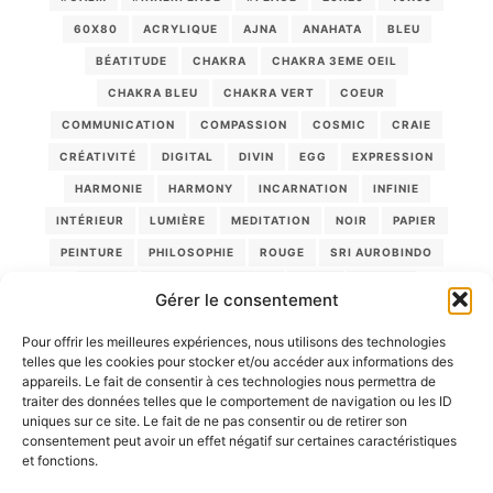
60X80
ACRYLIQUE
AJNA
ANAHATA
BLEU
BÉATITUDE
CHAKRA
CHAKRA 3EME OEIL
CHAKRA BLEU
CHAKRA VERT
COEUR
COMMUNICATION
COMPASSION
COSMIC
CRAIE
CRÉATIVITÉ
DIGITAL
DIVIN
EGG
EXPRESSION
HARMONIE
HARMONY
INCARNATION
INFINIE
INTÉRIEUR
LUMIÈRE
MEDITATION
NOIR
PAPIER
PEINTURE
PHILOSOPHIE
ROUGE
SRI AUROBINDO
TOILE
TRANSFORMATION
VERT
VIOLET
Gérer le consentement
VÉRITÉ
YANTRA
ÂME
Pour offrir les meilleures expériences, nous utilisons des technologies
telles que les cookies pour stocker et/ou accéder aux informations des
appareils. Le fait de consentir à ces technologies nous permettra de
PANIER
traiter des données telles que le comportement de navigation ou les ID
uniques sur ce site. Le fait de ne pas consentir ou de retirer son
Votre panier est vide.
consentement peut avoir un effet négatif sur certaines caractéristiques
et fonctions.
Aller à la boutique