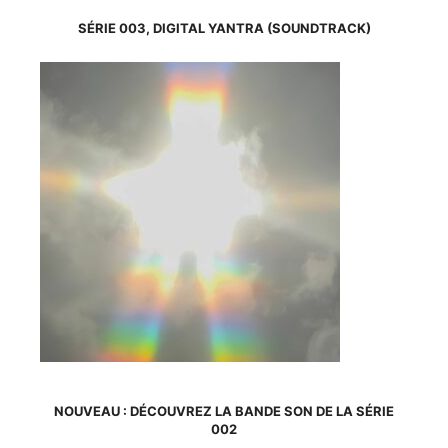
a
plusieurs
SÉRIE 003, DIGITAL YANTRA (SOUNDTRACK)
variations.
Les
options
peuvent
être
choisies
sur
la
page
du
produit
NOUVEAU : DÉCOUVREZ LA BANDE SON DE LA SÉRIE
002