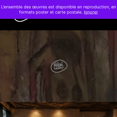
L’ensemble des œuvres est disponible en reproduction, en
formats poster et carte postale.
Ignorer
Menu pr
Barre de bout
WORKSHOP