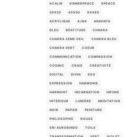
#CALM
#INNERPEACE
#PEACE
20X20
40X50
60X80
ACRYLIQUE
AJNA
ANAHATA
BLEU
BÉATITUDE
CHAKRA
CHAKRA 3EME OEIL
CHAKRA BLEU
CHAKRA VERT
COEUR
COMMUNICATION
COMPASSION
COSMIC
CRAIE
CRÉATIVITÉ
DIGITAL
DIVIN
EGG
EXPRESSION
HARMONIE
HARMONY
INCARNATION
INFINIE
INTÉRIEUR
LUMIÈRE
MEDITATION
NOIR
PAPIER
PEINTURE
PHILOSOPHIE
ROUGE
SRI AUROBINDO
TOILE
TRANSFORMATION
VERT
VIOLET