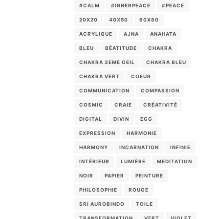
#CALM
#INNERPEACE
#PEACE
20X20
40X50
60X80
ACRYLIQUE
AJNA
ANAHATA
BLEU
BÉATITUDE
CHAKRA
CHAKRA 3EME OEIL
CHAKRA BLEU
CHAKRA VERT
COEUR
COMMUNICATION
COMPASSION
COSMIC
CRAIE
CRÉATIVITÉ
DIGITAL
DIVIN
EGG
EXPRESSION
HARMONIE
HARMONY
INCARNATION
INFINIE
INTÉRIEUR
LUMIÈRE
MEDITATION
NOIR
PAPIER
PEINTURE
PHILOSOPHIE
ROUGE
SRI AUROBINDO
TOILE
TRANSFORMATION
VERT
VIOLET